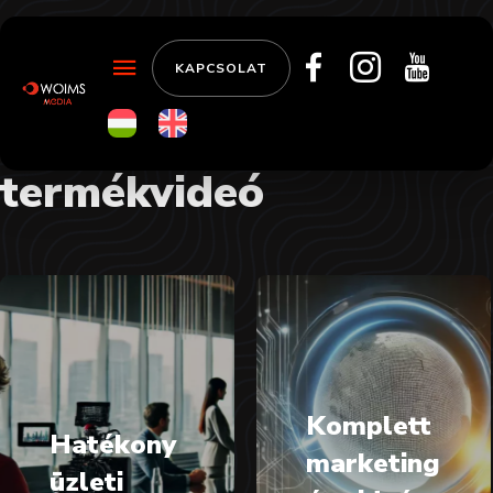
KAPCSOLAT
termékvideó
Komplett
Hatékony
marketing
üzleti