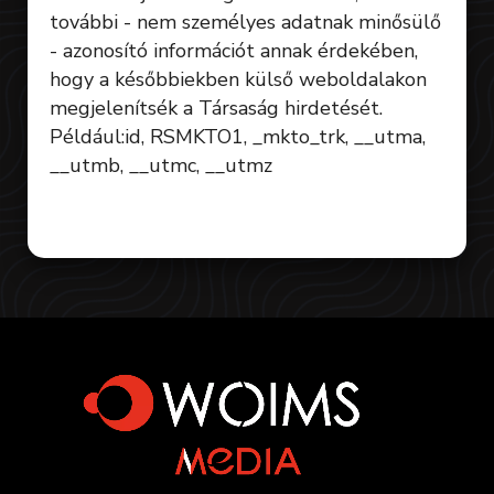
további - nem személyes adatnak minősülő
- azonosító információt annak érdekében,
hogy a későbbiekben külső weboldalakon
megjelenítsék a Társaság hirdetését.
Például:id, RSMKTO1, _mkto_trk, __utma,
__utmb, __utmc, __utmz