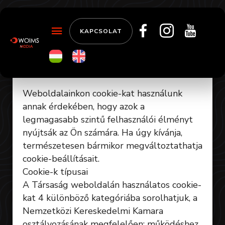
KAPCSOLAT
Hatályos 2018. május 26.
Weboldalainkon cookie-kat használunk
annak érdekében, hogy azok a
legmagasabb szintű felhasználói élményt
nyújtsák az Ön számára. Ha úgy kívánja,
természetesen bármikor megváltoztathatja
cookie-beállításait.
Cookie-k típusai
A Társaság weboldalán használatos cookie-
kat 4 különböző kategóriába sorolhatjuk, a
Nemzetközi Kereskedelmi Kamara
osztályozásának megfelelően: működéshez