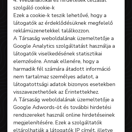
4. Webanalitikai és hirdetések célzását
szolgáló cookie-k
Ezek a cookie-k teszik lehetővé, hogy a
látogatók az érdeklődésüknek megfelelő
reklámüzenetekkel találkozzon.
A Társaság weboldalának üzemeltetője a
Google Analytics szolgáltatást használja a
látogatók viselkedésének statisztikai
elemzésére. Annak ellenére, hogy a
harmadik fél számára átadott információ
nem tartalmaz személyes adatot, a
látogatottsági adatok bizonyos esetekben
visszavezethetőek az Érintettekhez.
A Társaság weboldalának üzemeltetője a
Google Adwords-öt és további hirdetési
rendszereket használ online hirdetéseinek
megjelenítésére. Ezek a szolgáltatók
eltárolhatják a látogatók IP címét, illetve