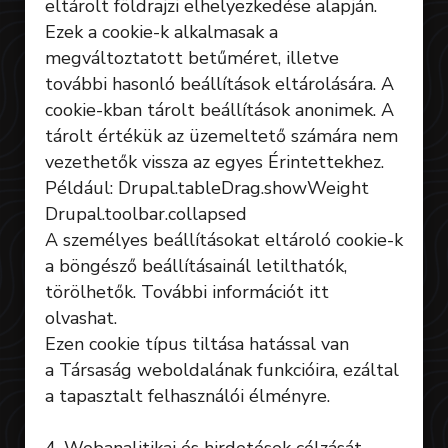
eltárolt földrajzi elhelyezkedése alapján.
Ezek a cookie-k alkalmasak a
megváltoztatott betűméret, illetve
további hasonló beállítások eltárolására. A
cookie-kban tárolt beállítások anonimek. A
tárolt értékük az üzemeltető számára nem
vezethetők vissza az egyes Érintettekhez.
Például: Drupal.tableDrag.showWeight
Drupal.toolbar.collapsed
A személyes beállításokat eltároló cookie-k
a böngésző beállításainál letilthatók,
törölhetők. További információt itt
olvashat.
Ezen cookie típus tiltása hatással van
a Társaság weboldalának funkcióira, ezáltal
a tapasztalt felhasználói élményre.