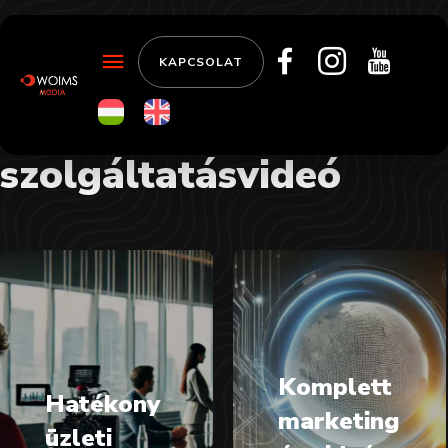
KAPCSOLAT
szolgáltatásvideó
Komplett
Hatékony
marketing
üzleti